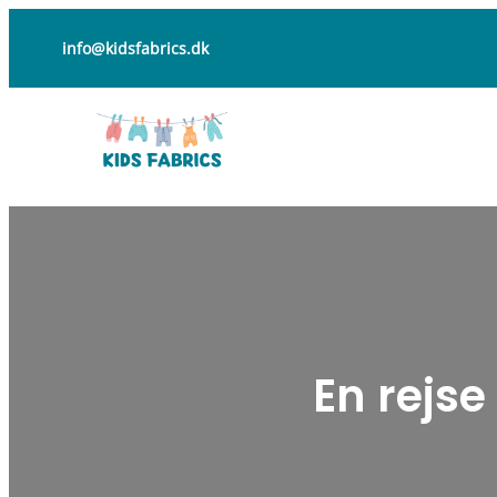
Spring
info@kidsfabrics.dk
til
indhold
En rejs