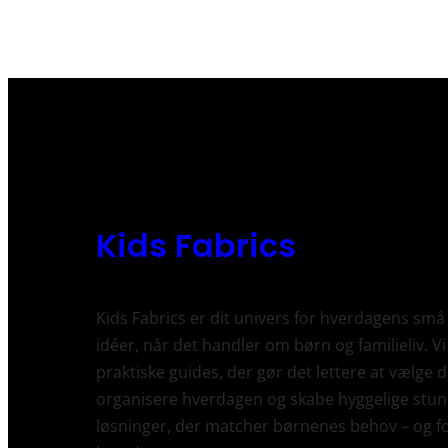
Kids Fabrics
Kids Fabrics er dit univers for hverdagens små
idéer, når det handler om børn og familieliv. Vi
praktiske guides, der gør det lettere at vælge d
organisere hverdagen og skabe hyggelige stun
løsninger, der matcher børnenes behov – og f