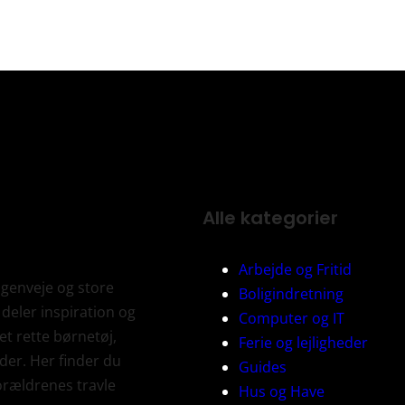
Alle kategorier
Arbejde og Fritid
 genveje og store
Boligindretning
 deler inspiration og
Computer og IT
et rette børnetøj,
Ferie og lejligheder
der. Her finder du
Guides
orældrenes travle
Hus og Have